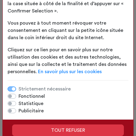
la case située à côté de la finalité et d’appuyer sur «
configuration
Confirmer Selection ».
Bâche Hexagonale
Vous pouvez à tout moment révoquer votre
sur mesure
consentement en cliquant sur la petite icône située
dans le coin inférieur droit du site Internet.
Cliquez sur ce lien pour en savoir plus sur notre
utilisation des cookies et des autres technologies,
ainsi que sur la collecte et le traitement des données
personnelles.
En savoir plus sur les cookies
Strictement nécessaire
Fonctionnel
Statistique
configuration
Publicitaire
Bâche Hexagonale régulier
sur mesure
TOUT REFUSER