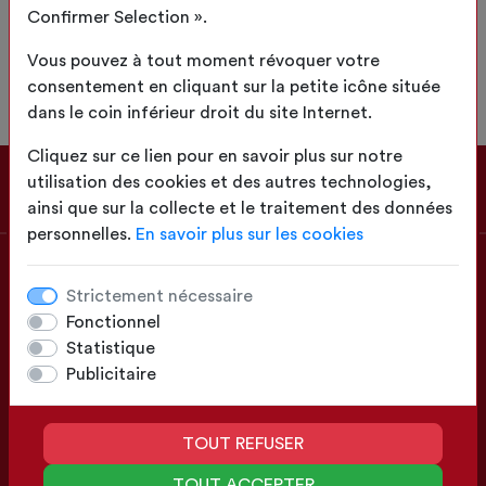
Avant d'ajouter cet article à votre
Confirmer Selection ».
panier, vous devez d'abord compléter
sa configuration.
Vous pouvez à tout moment révoquer votre
consentement en cliquant sur la petite icône située
dans le coin inférieur droit du site Internet.
Cliquez sur ce lien pour en savoir plus sur notre
utilisation des cookies et des autres technologies,
ainsi que sur la collecte et le traitement des données
personnelles.
En savoir plus sur les cookies
À PROPOS
Strictement nécessaire
Fonctionnel
Paris
Statistique
Publicitaire
0164393796
Accueil@sellerie-Du-Lys.com
TOUT REFUSER
Rue Jean-Baptiste Colbert
77350 Le Mée-sur-Seine
TOUT ACCEPTER