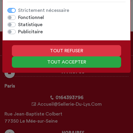
Strictement nécessaire
Fonctionnel
Statistique
Publicitaire
TOUT REFUSER
TOUT ACCEPTER
À PROPOS
Paris
0164393796
Accueil@sellerie-Du-Lys.com
Rue Jean-Baptiste Colbert
77350 Le Mée-sur-Seine
HORAIRES