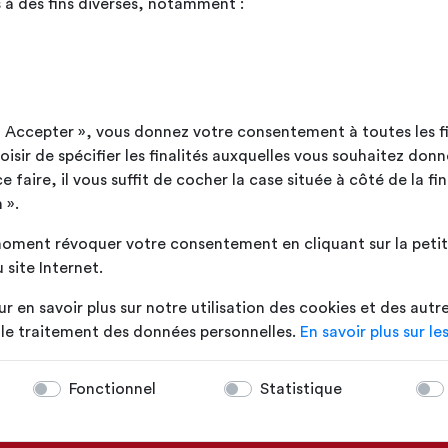
 à des fins diverses, notamment :
CE
ut Accepter », vous donnez votre consentement à toutes les f
rché à créer des produits
sir de spécifier les finalités auxquelles vous souhaitez donn
e recherche permanente de
faire, il vous suffit de cocher la case située à côté de la fin
 produire des matériaux
 ».
e qualité.
oment révoquer votre consentement en cliquant sur la petite
rès étroitement liée avec celle
 site Internet.
 compte aujourd’hui plus de 50
a conception, la confection et
ur en savoir plus sur notre utilisation des cookies et des autr
 membranes composites souples
t le traitement des données personnelles.
En savoir plus sur le
Fonctionnel
Statistique
ant la technologie Précontraint
de résistance, de stabilité
déformations sous charge et