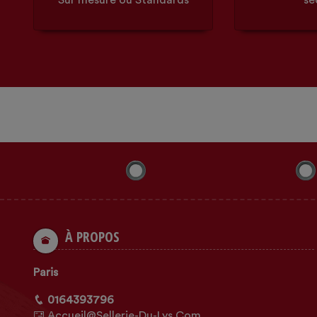
Sur mesure ou Standards
sé
À PROPOS
Paris
0164393796
Accueil@sellerie-Du-Lys.com