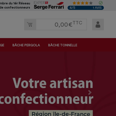
bre du 1ér Réseau
4/5
 de confectionneurs
1 AVIS
TTC
0,00
€
AGE
BÂCHE PERGOLA
BÂCHE TONNELLE
Next